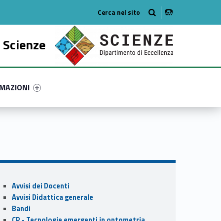
o
 Scienze
ry-77215-51
ntifier #link-menu-primary-35961-61
MAZIONI
Sidebar
Avvisi dei Docenti
Avvisi Didattica generale
Bandi
CP - Tecnologie emergenti in optometria