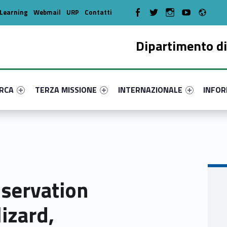
Radi
WebMan on Facebook
WebMan on Twitter
WebMan on Instagram
WebMan on Youtube
Learning
Webmail
URP
Contatti
Dipartimento di
enu-primary-15070-17
dentifier #link-menu-primary-3111-36
Link identifier #link-menu-primary-42471-46
Link identifier #link-menu-prima
Link ide
ERCA
TERZA MISSIONE
INTERNAZIONALE
INFOR
servation
lizard,