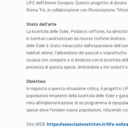
LIFE dell’Unione Europea. Questo progetto di durata q
Roma Tre, in collaborazione con l'Associazione Triton 
Stato dell’arte
La lucertola delle Eolie, Podarcis raffonei, ha dimos
in territori caratterizzati da risorse trofiche limitate.
delle Eolie è stato minacciato dall'espansione dell’u
habitat idonei, l'abbandono dei pascoli e soprattutto
siculus) che compete e si ibridizza con la lucertola de
presenza di questa specie, limitandola a tre isolotti 
Obiettivo
In risposta a questa situazione critica, il progetto 
popolazioni rimanenti della lucertola delle Eolie e gar
mira all’implementazione di un programma di ripopolam
specie dove fondare nuove popolazioni, riducendo così 
Link identifier #identifier__185368-1
Sito WEB:
https://associazionetriton.it/life-eoli