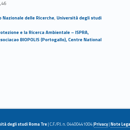
,46
Link identifier #identifier__95968-4
o Nazionale delle Ricerche
,
Università degli studi
Link identifier #identifier__52152-7
Protezione e la Ricerca Ambientale – ISPRA,
Link identifier #identifier__46774-10
sociacao BIOPOLIS (Portogallo),
Centre National
sità degli studi Roma Tre
| C.F./P.I. n. 04400441004 |
Privacy
|
Note Lega