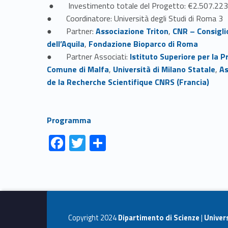
● Investimento totale del Progetto: €2.507.223
● Coordinatore: Università degli Studi di Roma 3
Link identifier #identifier__194203-2
Link identifier #identifier__35491-3
● Partner:
Associazione Triton
,
CNR – Consigli
Link identifier #identifier__120027-5
dell’Aquila
,
Fondazione Bioparco di Roma
Link identifier #identifier__137127-6
● Partner Associati:
Istituto Superiore per la 
Link identifier #identifier__118555-8
Link identifier #identifier__38014-9
Comune di Malfa
,
Università di Milano Statale
,
As
Link identifier #identifier__22639-11
Link identifier #identifier__20586-12
de la
Recherche
Scientifique CNRS (Francia)
Link identifier #identifier__4131-13
Programma
Link identifier #identifier__86199-1
Link identifier #identifier__128258-2
Link identifier #identifier__53306-3
F
T
C
ac
w
o
Skip back to navigation
e
itt
n
b
er
di
o
vi
Copyright 2024
Dipartimento di Scienze
|
Univer
o
di