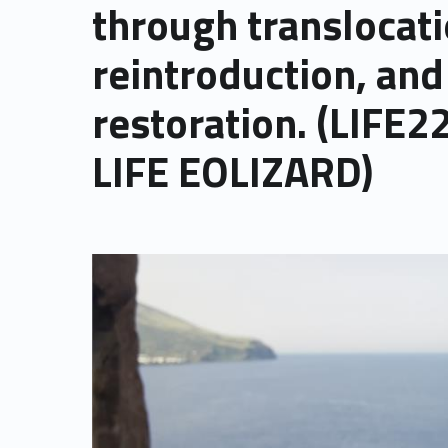
through translocati
reintroduction, and
restoration. (LIFE2
LIFE EOLIZARD)
Link identifier archive #link-archive-thumb-soap-36014