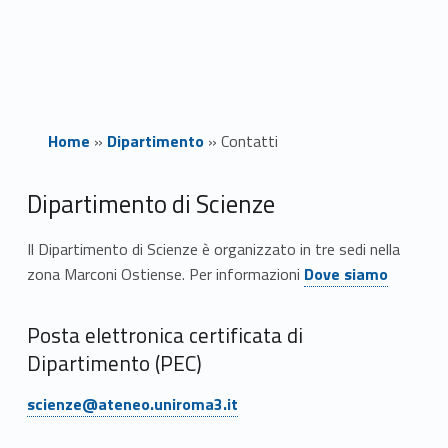
Home
»
Dipartimento
»
Contatti
C
Dipartimento di Scienze
o
Il Dipartimento di Scienze è organizzato in tre sedi nella
Link identifier #identifier__119699-1
zona Marconi Ostiense. Per informazioni
Dove siamo
n
t
Posta elettronica certificata di
a
Dipartimento (PEC)
Link identifier #identifier__28599-3PEC:
Link identifier #identifier__189044-5
t
Link identifier #identifier__189044-5
scienze@ateneo.uniroma3.it
scienze@ateneo.uniroma3.it