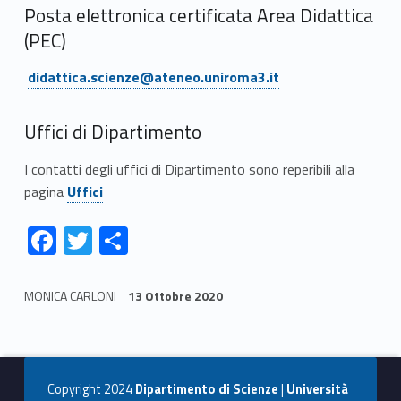
t
Posta elettronica certificata Area Didattica
i
(PEC)
Link identifier #identifier__48933-4PEC:
Link identifier #identifier__185693-5
Link identifier #identifier__185693-5
didattica.scienze@ateneo.uniroma3.it
didattica.scienze@ateneo.uniroma3.it
PEC:
Link identifier #identifier__185693-5
Uffici di Dipartimento
didattica.scienze@ateneo.uniroma3.it
I contatti degli uffici di Dipartimento sono reperibili alla
Link identifier #identifier__152919-2
pagina
Uffici
Link identifier #identifier__110188-3
Link identifier #identifier__19054-4
Link identifier #identifier__82947-5
F
T
C
ac
w
o
e
itt
n
MONICA CARLONI
13 Ottobre 2020
b
er
di
Skip back to navigation
o
vi
o
di
Copyright 2024
Dipartimento di Scienze
|
Università