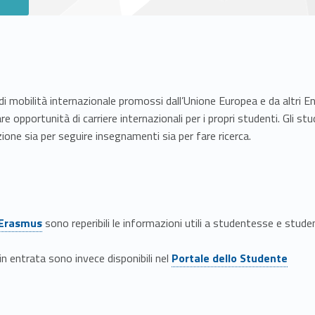
 mobilità internazionale promossi dall’Unione Europea e da altri Ent
are opportunità di carriere internazionali per i propri studenti. Gli s
zione sia per seguire insegnamenti sia per fare ricerca.
Erasmus
sono reperibili le informazioni utili a studentesse e student
Link identifier #identifier__160986-2
n entrata sono invece disponibili nel
Portale dello Studente