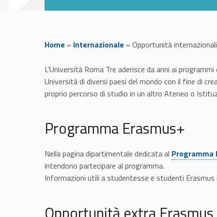
Home
»
Internazionale
»
Opportunità internazionali
O
L’Università Roma Tre aderisce da anni ai programmi di
Università di diversi paesi del mondo con il fine di cre
p
proprio percorso di studio in un altro Ateneo o Istitu
p
Programma Erasmus+
o
Link identifier #identifier__46052-1
Nella pagina dipartimentale dedicata al
Programma 
r
intendono partecipare al programma.
Informazioni utili a studentesse e studenti Erasmus i
t
Opportunità extra Erasmus