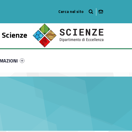
o
 Scienze
ry-67748-51
ntifier #link-menu-primary-70993-61
MAZIONI