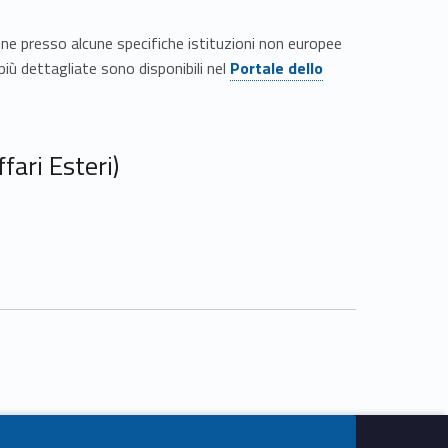
ne presso alcune specifiche istituzioni non europee
Link identifier #identifier__172366-2
iù dettagliate sono disponibili nel
Portale dello
fari Esteri)