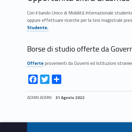
u
n
Con il bando Unico di Mobilità Internazionale studen
oppure effettuare ricerche per la tesi magistrale pres
i
Studente.
t
Borse di studio offerte da Governi
à
Link identifier #identifier__83343-
Link identifier #identifier__150556-5
Offerte
provenienti da Governi ed Istituzioni stranier
i
Link identifier #identifier__34743-1
Link identifier #identifier__6523-2
Link identifier #identifier__182741-3
F
T
C
n
ac
w
o
e
itt
n
t
ADMIN ADMIN
31 Agosto 2022
b
er
di
Skip back to navigation
e
o
vi
o
di
r