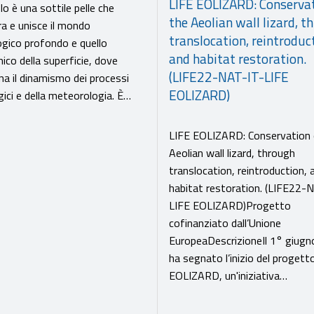
LIFE EOLIZARD: Conservat
olo è una sottile pelle che
the Aeolian wall lizard, t
a e unisce il mondo
translocation, reintroduc
gico profondo e quello
and habitat restoration.
ico della superficie, dove
(LIFE22-NAT-IT-LIFE
a il dinamismo dei processi
EOLIZARD)
gici e della meteorologia. È…
LIFE EOLIZARD: Conservation 
Aeolian wall lizard, through
translocation, reintroduction, 
habitat restoration. (LIFE22-
LIFE EOLIZARD)Progetto
cofinanziato dall’Unione
EuropeaDescrizioneIl 1° giug
ha segnato l’inizio del progett
EOLIZARD, un'iniziativa…