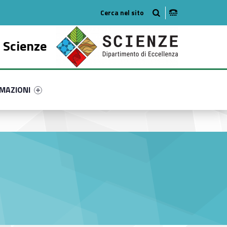
o
 Scienze
ry-95404-51
ntifier #link-menu-primary-16477-61
MAZIONI