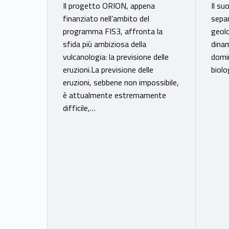
e
Il progetto ORION, appena
Il su
n
finanziato nell’ambito del
separ
programma FIS3, affronta la
geolo
o
sfida più ambiziosa della
dinam
vulcanologia: la previsione delle
domin
t
eruzioni.La previsione delle
biolo
eruzioni, sebbene non impossibile,
i
è attualmente estremamente
difficile,…
z
i
e