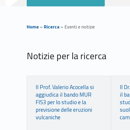
Home
»
Ricerca
»
Eventi e notizie
E
Notizie per la ricerca
v
e
Link identifier #identifier__159395-2
Link identifier #identifier__46643-3
n
Il Prof. Valerio Acocella si
Il D
aggiudica il bando MUR
il b
t
FIS3 per lo studio e la
stud
previsione delle eruzioni
suol
i
vulcaniche
camb