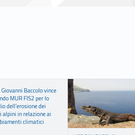
Link identifier #identifier__156653-4
r. Giovanni Baccolo vince
ando MUR FIS2 per lo
io dell’erosione dei
i alpini in relazione ai
iamenti climatici