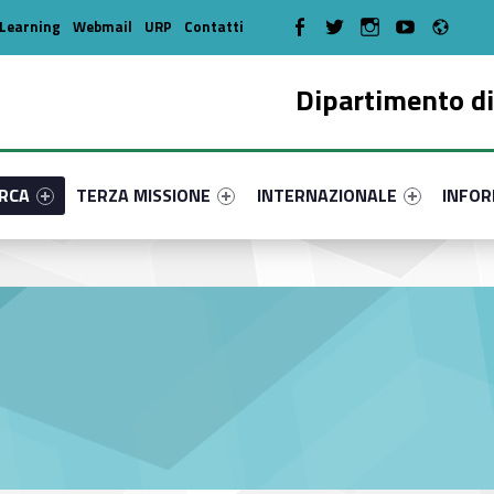
Radi
WebMan on Facebook
WebMan on Twitter
WebMan on Instagram
WebMan on Youtube
Learning
Webmail
URP
Contatti
Dipartimento di
enu-primary-71083-17
dentifier #link-menu-primary-58206-36
Link identifier #link-menu-primary-96127-46
Link identifier #link-menu-prima
Link ide
ERCA
TERZA MISSIONE
INTERNAZIONALE
INFOR