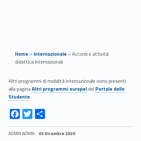
Home
»
Internazionale
»
Accordi e attività
didattica internazionali
A
Altri programmi di mobilità internazionale sono presenti
Link identifier #identifier__81093-1
Link identifier #identifier__192069-2
alla pagina
Altri programmi europei
del
Portale dello
c
Studente
.
c
Link identifier #identifier__21133-3
Link identifier #identifier__155978-4
Link identifier #identifier__120182-5
F
T
C
o
ac
w
o
r
e
itt
n
ADMIN ADMIN
03 Dicembre 2020