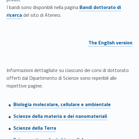
i
I bandi sono disponibili nella pagina
B
andi dottorato di
ricerca
del sito di Ateneo.
r
i
Link identifier #identifier__155943-1
c
The English version
e
r
Informazioni dettagliate su ciascuno dei corsi di dottorato
c
offerti dal Dipartimento di Scienze sono reperibili alle
rispettive pagine:
a
Link identifier #identifier__189518-2
Biologia molecolare, cellulare e ambientale
Link identifier #identifier__150568-3
Scienze della materia e dei nanomateriali
Link identifier #identifier__177103-4
Scienze della Terra
Link identifier #identifier__21311-5