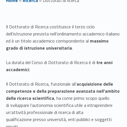
Home
»
Ricerca
»
Dottorati di ricerca
D
Il Dottorato di Ricerca costituisce il terzo ciclo
o
dell’istruzione prevista nell’ordinamento accademico italiano
t
ed è un titolo accademico corrispondente al
massimo
grado di istruzione universitaria
.
t
o
La durata del Corso di Dottorato di Ricerca è di
tre anni
accademici
.
r
Il Dottorato di Ricerca, funzionale all’
acquisizione delle
a
competenze e della preparazione avanzata nell’ambito
t
della ricerca scientifica
, ha come primo scopo quello
di sviluppare l’autonomia scientifica utile a intraprendere
i
un’attività professionale di ricerca di alta
d
qualificazione presso università, enti pubblici e soggetti
privati.