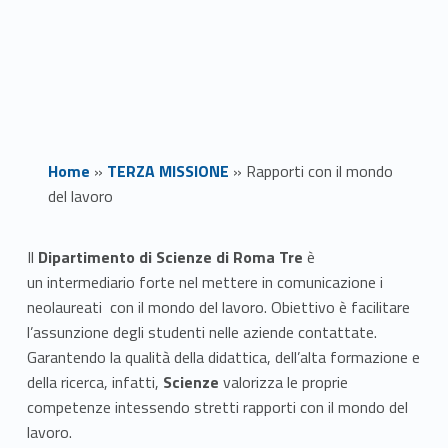
Home
»
TERZA MISSIONE
»
Rapporti con il mondo
del lavoro
R
Il
Dipartimento di Scienze di Roma Tre
è
un intermediario forte nel mettere in comunicazione i
a
neolaureati con il mondo del lavoro. Obiettivo è facilitare
p
l’assunzione degli studenti nelle aziende contattate.
Garantendo la qualità della didattica, dell’alta formazione e
p
della ricerca, infatti,
Scienze
valorizza le proprie
competenze intessendo stretti rapporti con il mondo del
o
lavoro.