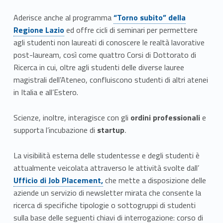
r
Link identifier #identifier__5653-1
Aderisce anche al programma
“Torno subito” della
t
Regione Lazio
ed offre cicli di seminari per permettere
i
agli studenti non laureati di conoscere le realtà lavorative
post-lauream, così come quattro Corsi di Dottorato di
c
Ricerca in cui, oltre agli studenti delle diverse lauree
magistrali dell’Ateneo, confluiscono studenti di altri atenei
o
in Italia e all’Estero.
n
Scienze, inoltre, interagisce con gli
ordini professionali
e
i
supporta l’incubazione di
startup
.
l
La visibilità esterna delle studentesse e degli studenti è
m
Link identifier #identifier__115619-2
attualmente veicolata attraverso le attività svolte dall’
Ufficio di Job Placement,
che mette a disposizione delle
o
aziende un servizio di newsletter mirata che consente la
n
ricerca di specifiche tipologie o sottogruppi di studenti
sulla base delle seguenti chiavi di interrogazione: corso di