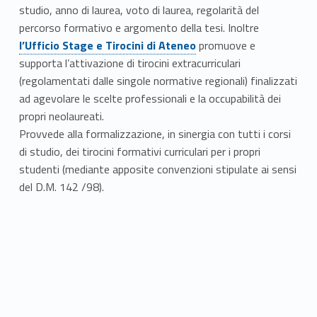
d
studio, anno di laurea, voto di laurea, regolarità del
Link identifier #identifier__107136-3
o
percorso formativo e argomento della tesi. Inoltre
l’Ufficio Stage e Tirocini di Ateneo
promuove e
d
supporta l’attivazione di tirocini extracurriculari
(regolamentati dalle singole normative regionali) finalizzati
e
ad agevolare le scelte professionali e la occupabilità dei
l
propri neolaureati.
Provvede alla formalizzazione, in sinergia con tutti i corsi
l
di studio, dei tirocini formativi curriculari per i propri
a
studenti (mediante apposite convenzioni stipulate ai sensi
del D.M. 142 /98).
v
o
r
o