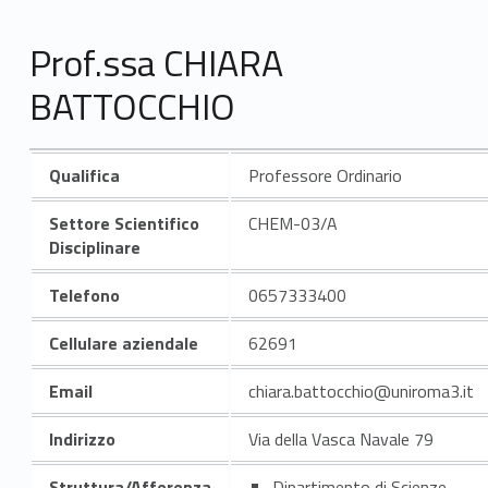
Prof.ssa CHIARA
BATTOCCHIO
Qualifica
Professore Ordinario
Settore Scientifico
CHEM-03/A
Disciplinare
Telefono
0657333400
Cellulare aziendale
62691
Email
chiara.battocchio@uniroma3.it
Indirizzo
Via della Vasca Navale 79
Struttura/Afferenza
Dipartimento di Scienze