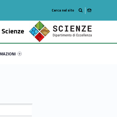
o
 Scienze
ry-6030-51
ntifier #link-menu-primary-9273-61
MAZIONI