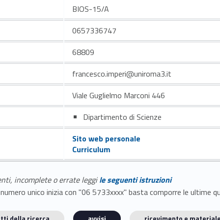
BIOS-15/A
0657336747
68809
francesco.imperi@uniroma3.it
Viale Guglielmo Marconi 446
Dipartimento di Scienze
Sito web personale
Curriculum
enti, incomplete o errate leggi
le seguenti istruzioni
E il numero unico inizia con "06 5733xxxx" basta comporre le ultime 
tti della ricerca
avvisi
ricevimento e materiale