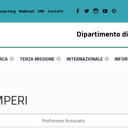
Radi
WebMan on Facebook
WebMan on Twitter
WebMan on Instagram
WebMan on Youtube
Learning
Webmail
URP
Contatti
Dipartimento di
enu-primary-58068-17
dentifier #link-menu-primary-8400-36
Link identifier #link-menu-primary-43064-46
Link identifier #link-menu-prima
Link ide
ERCA
TERZA MISSIONE
INTERNAZIONALE
INFOR
MPERI
Professore Associato