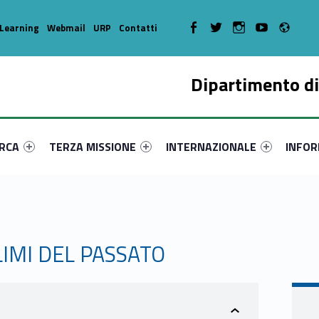
Radi
WebMan on Facebook
WebMan on Twitter
WebMan on Instagram
WebMan on Youtube
Learning
Webmail
URP
Contatti
Dipartimento di
enu-primary-85523-17
dentifier #link-menu-primary-36544-36
Link identifier #link-menu-primary-32804-46
Link identifier #link-menu-prima
Link ide
ERCA
TERZA MISSIONE
INTERNAZIONALE
INFOR
LIMI DEL PASSATO