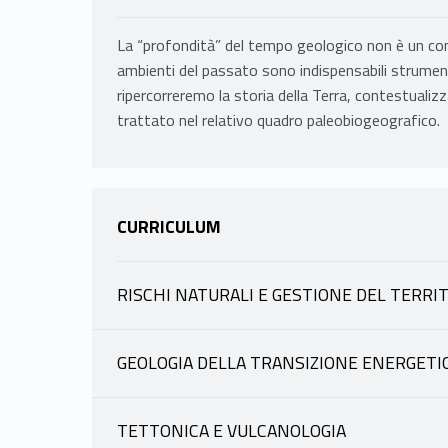
La “profondità” del tempo geologico non è un con
ambienti del passato sono indispensabili strument
ripercorreremo la storia della Terra, contestualiz
trattato nel relativo quadro paleobiogeografico.
CURRICULUM
RISCHI NATURALI E GESTIONE DEL TERRI
INFORMAZIONI
GEOLOGIA DELLA TRANSIZIONE ENERGETI
INFORMAZIONI
ANGELONE CHIARA
|
TETTONICA E VULCANOLOGIA
scheda docente
materiale didattico