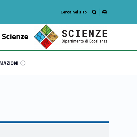
o
 Scienze
ry-6270-51
ntifier #link-menu-primary-71429-61
MAZIONI