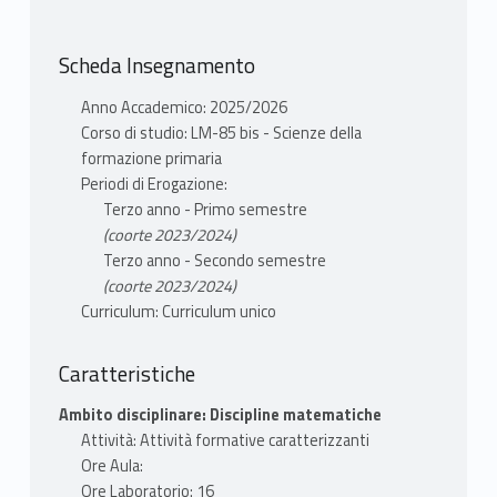
dell’infanzia, approfondendo in chiave
da officina) e di percorsi di apprendimento
applicativa l'avvicinamento alle responsabilità
– integrare aspetti disciplinari e aspetti para-
Scheda Insegnamento
docenti nell'ambito della matematica nelle
matematici
scuole primarie e dell'infanzia. In relazione ai
– creare collegamenti con le altre discipline
Anno Accademico: 2025/2026
contenuti matematici soggiacenti e agli
scolastiche nell'ottica dell'unità della cultura.
Corso di studio: LM-85 bis - Scienze della
aspetti didattici:
formazione primaria
– creare un ritmo quotidiano e annuale
Periodi di Erogazione:
– progettare singole attività (orali, grafiche,
Terzo anno - Primo semestre
da officina) e di percorsi di apprendimento
(coorte 2023/2024)
– integrare aspetti disciplinari e aspetti para-
Terzo anno - Secondo semestre
matematici
(coorte 2023/2024)
Curriculum: Curriculum unico
– creare collegamenti con le altre discipline
scolastiche nell'ottica dell'unità della cultura.
Caratteristiche
Ambito disciplinare: Discipline matematiche
Attività: Attività formative caratterizzanti
Ore Aula:
Ore Laboratorio: 16