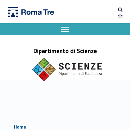
Primary Menu
Dipartimento di Scienze
Dipartimento di Scienze
Dipartimento di Scienze dell'Università degli Studi Roma Tre
Apri il menu secondario
Header info sidebar
Dipartimento di Scienze
Home