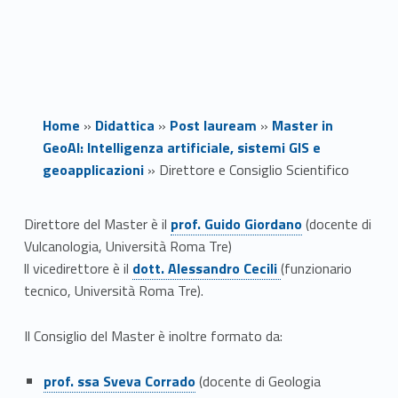
Home
»
Didattica
»
Post lauream
»
Master in
GeoAI: Intelligenza artificiale, sistemi GIS e
geoapplicazioni
»
Direttore e Consiglio Scientifico
Link identifier #identifier__149222-1
D
Direttore del Master è il
prof. Guido Giordano
(docente di
Vulcanologia, Università Roma Tre)
i
Link identifier #identifier__151012-2
ll vicedirettore è il
dott. Alessandro Cecili
(funzionario
r
tecnico, Università Roma Tre).
e
Il Consiglio del Master è inoltre formato da:
t
Link identifier #identifier__172827-3
prof. ssa Sveva Corrado
(docente di Geologia