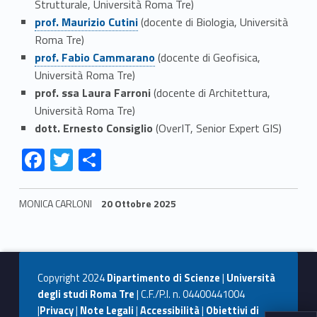
t
Strutturale, Università Roma Tre)
Link identifier #identifier__77733-4
prof. Maurizio Cutini
(docente di Biologia, Università
o
Roma Tre)
Link identifier #identifier__63643-5
r
prof. Fabio Cammarano
(docente di Geofisica,
Università Roma Tre)
e
prof. ssa Laura Farroni
(docente di Architettura,
Università Roma Tre)
e
dott. Ernesto Consiglio
(OverIT, Senior Expert GIS)
C
Link identifier #identifier__188518-6
Link identifier #identifier__117584-7
Link identifier #identifier__136039-8
F
T
C
o
ac
w
o
e
itt
n
n
MONICA CARLONI
20 Ottobre 2025
b
er
di
Skip back to navigation
s
o
vi
i
o
di
Copyright 2024
Dipartimento di Scienze
|
Università
g
k
degli studi Roma Tre
| C.F./P.I. n. 04400441004
|
Privacy
|
Note Legali
|
Accessibilità
|
Obiettivi di