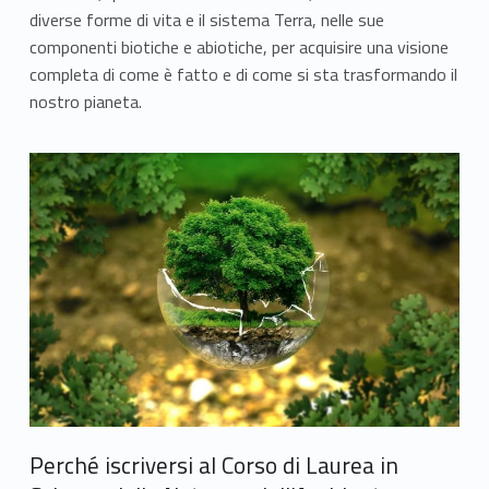
i
diverse forme di vita e il sistema Terra, nelle sue
componenti biotiche e abiotiche, per acquisire una visione
a
completa di come è fatto e di come si sta trasformando il
l
nostro pianeta.
C
o
r
s
o
d
i
L
Perché iscriversi al Corso di Laurea in