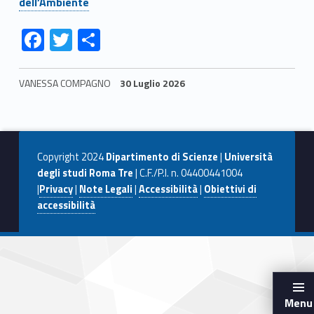
dell’Ambiente
i
Link identifier #identifier__6830-5
Link identifier #identifier__170606-6
Link identifier #identifier__40285-7
F
T
C
e
ac
w
o
n
e
itt
n
VANESSA COMPAGNO
30 Luglio 2026
t
b
er
di
Skip back to navigation
o
vi
e
o
di
?
Copyright 2024
Dipartimento di Scienze
|
Università
k
degli studi Roma Tre
| C.F./P.I. n. 04400441004
|
Privacy
|
Note Legali
|
Accessibilità
|
Obiettivi di
accessibilità
Menu