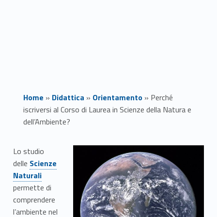
Home
»
Didattica
»
Orientamento
»
Perché
iscriversi al Corso di Laurea in Scienze della Natura e
dell’Ambiente?
P
Lo studio
Link identifier #identifier__110835-1
delle
Scienze
e
Naturali
r
permette di
comprendere
c
l’ambiente nel