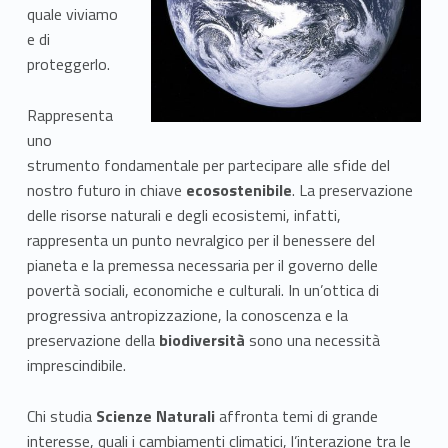
quale viviamo
h
e di
é
proteggerlo.
i
Rappresenta
s
uno
strumento fondamentale per partecipare alle sfide del
c
nostro futuro in chiave
ecosostenibile
. La preservazione
delle risorse naturali e degli ecosistemi, infatti,
r
rappresenta un punto nevralgico per il benessere del
i
pianeta e la premessa necessaria per il governo delle
povertà sociali, economiche e culturali. In un’ottica di
v
progressiva antropizzazione, la conoscenza e la
e
preservazione della
biodiversità
sono una necessità
imprescindibile.
r
Chi studia
Scienze Naturali
affronta temi di grande
s
interesse, quali i cambiamenti climatici, l’interazione tra le