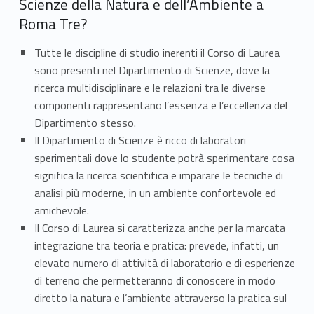
Scienze della Natura e dell’Ambiente a
a
Roma Tre?
u
Tutte le discipline di studio inerenti il Corso di Laurea
r
sono presenti nel Dipartimento di Scienze, dove la
e
ricerca multidisciplinare e le relazioni tra le diverse
componenti rappresentano l’essenza e l’eccellenza del
a
Dipartimento stesso.
Il Dipartimento di Scienze è ricco di laboratori
i
sperimentali dove lo studente potrà sperimentare cosa
n
significa la ricerca scientifica e imparare le tecniche di
analisi più moderne, in un ambiente confortevole ed
S
amichevole.
c
Il Corso di Laurea si caratterizza anche per la marcata
integrazione tra teoria e pratica: prevede, infatti, un
i
elevato numero di attività di laboratorio e di esperienze
di terreno che permetteranno di conoscere in modo
e
diretto la natura e l’ambiente attraverso la pratica sul