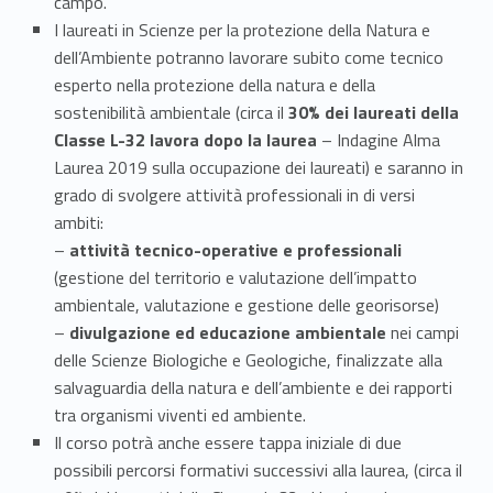
n
campo.
I laureati in Scienze per la protezione della Natura e
z
dell’Ambiente potranno lavorare subito come tecnico
e
esperto nella protezione della natura e della
sostenibilità ambientale (circa il
30% dei laureati della
d
Classe L-32 lavora dopo la laurea
– Indagine Alma
Laurea 2019 sulla occupazione dei laureati) e saranno in
e
grado di svolgere attività professionali in di versi
l
ambiti:
–
attività tecnico-operative e professionali
l
(gestione del territorio e valutazione dell’impatto
a
ambientale, valutazione e gestione delle georisorse)
–
divulgazione ed educazione ambientale
nei campi
N
delle Scienze Biologiche e Geologiche, finalizzate alla
salvaguardia della natura e dell’ambiente e dei rapporti
a
tra organismi viventi ed ambiente.
t
Il corso potrà anche essere tappa iniziale di due
possibili percorsi formativi successivi alla laurea, (circa il
u