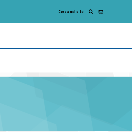
-13
#link-menu-primary-53262-17