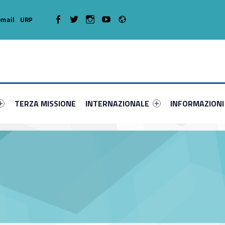
Radio
WebMan on Facebook
WebMan on Twitter
WebMan on Instagram
WebMan on Youtube
mail
URP
rimary-66248-3
ier #link-menu-primary-41259-8
Link identifier #link-menu-primary-57358-12
Link identifier #link-menu-primary-15582
Link identifier 
TERZA MISSIONE
INTERNAZIONALE
INFORMAZIONI